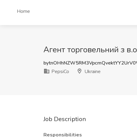
Home
Агент торговельний з в.о.
bytnOHhNZW5RM3VpcmQvektYY2UrV0
PepsiCo
Ukraine
Job Description
Responsibilities