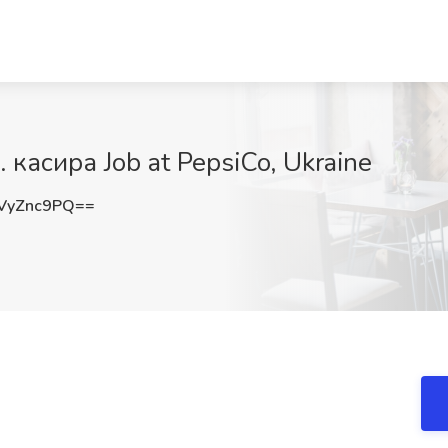
 касира Job at PepsiCo, Ukraine
VyZnc9PQ==