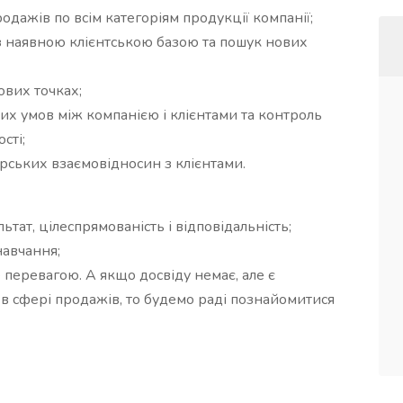
дажів по всім категоріям продукції компанії;
з наявною клієнтською базою та пошук нових
вих точках;
х умов між компанією і клієнтами та контроль
сті;
ських взаємовідносин з клієнтами.
льтат, цілеспрямованість і відповідальність;
навчання;
 перевагою. А якщо досвіду немає, але є
в сфері продажів, то будемо раді познайомитися