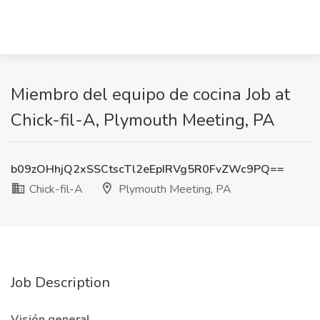
Miembro del equipo de cocina Job at
Chick-fil-A, Plymouth Meeting, PA
b09zOHhjQ2xSSCtscTl2eEpIRVg5R0FvZWc9PQ==
Chick-fil-A
Plymouth Meeting, PA
Job Description
Visión general