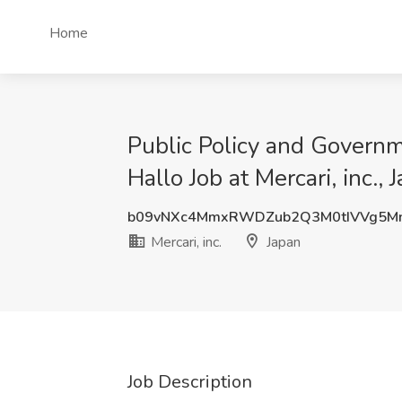
Home
Public Policy and Gove
Hallo Job at Mercari, inc., 
b09vNXc4MmxRWDZub2Q3M0tIVVg5Mn
Mercari, inc.
Japan
Job Description