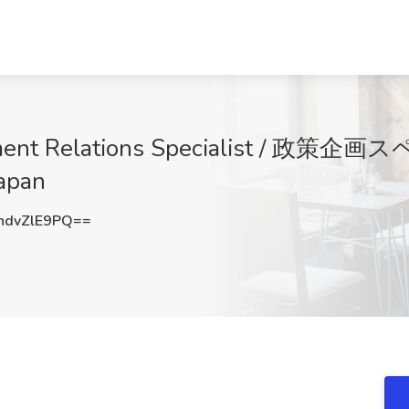
rnment Relations Specialist / 政策
Japan
dvZlE9PQ==